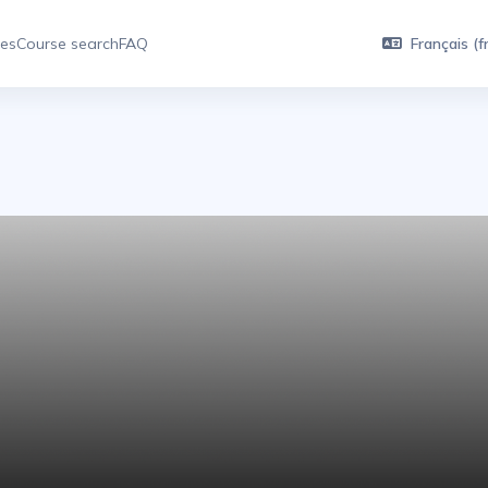
ses
Course search
FAQ
Français ‎(fr