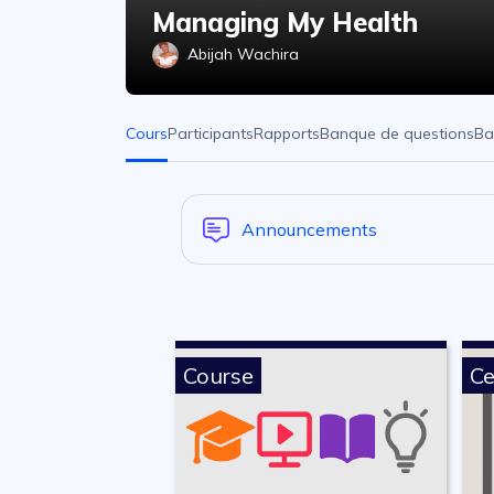
Managing My Health
Abijah Wachira
Cours
Participants
Rapports
Banque de questions
Ba
Announcements
Course
Ce