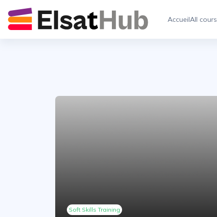
Passer au contenu principal
Accueil
All cour
Soft Skills Training